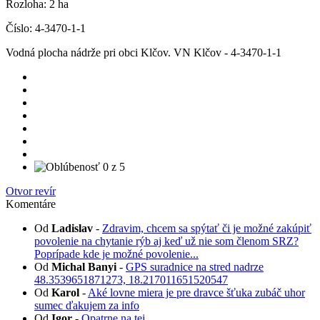
Rozloha:
2 ha
Číslo:
4-3470-1-1
Vodná plocha nádrže pri obci Klčov. VN Klčov - 4-3470-1-1
Otvor revír
Komentáre
Od
Ladislav
-
Zdravim, chcem sa spýtať či je možné zakúpiť
povolenie na chytanie rýb aj keď už nie som členom SRZ?
Poprípade kde je možné povolenie...
Od
Michal Banyi
-
GPS suradnice na stred nadrze
48.3539651871273, 18.217011651520547
Od
Karol
-
Aké lovne miera je pre dravce šťuka zubáč uhor
sumec ďakujem za info
Od
Igor
-
Opatrne na tej...