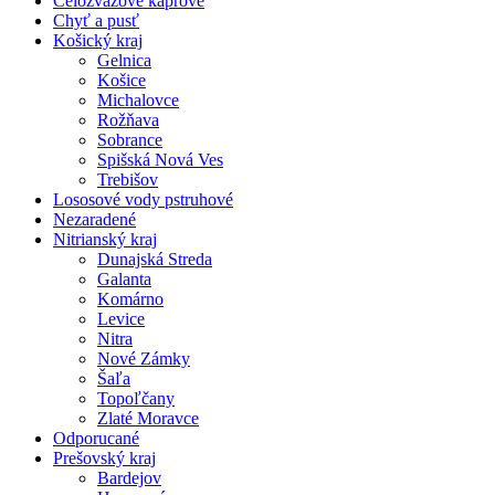
Celozväzové kaprové
Chyť a pusť
Košický kraj
Gelnica
Košice
Michalovce
Rožňava
Sobrance
Spišská Nová Ves
Trebišov
Lososové vody pstruhové
Nezaradené
Nitrianský kraj
Dunajská Streda
Galanta
Komárno
Levice
Nitra
Nové Zámky
Šaľa
Topoľčany
Zlaté Moravce
Odporucané
Prešovský kraj
Bardejov