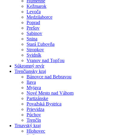
Humenné
Kežmarok
Levoča
Medzilaborce
Poprad
Prešov
Sabinov
Snina
Stará Ľubovňa
Stropkov
Svidník
Vranov nad Topľou
Súkromný revír
Trenčiansky kraj
Bánovce nad Bebravou
Ilava
Myjava
Nové Mesto nad Váhom
Partizánske
Považská Bystrica
Prievidza
Púchov
Trenčín
Trnavský kraj
Hlohovec