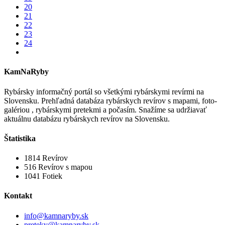
20
21
22
23
24
KamNaRyby
Rybársky informačný portál so všetkými rybárskymi revírmi na
Slovensku. Prehľadná databáza rybárskych revírov s mapami, foto-
galériou , rybárskymi pretekmi a počasím. Snažíme sa udržiavať
aktuálnu databázu rybárskych revírov na Slovensku.
Štatistika
1814
Revírov
516
Revírov s mapou
1041
Fotiek
Kontakt
info@kamnaryby.sk
preteky@kamnaryby.sk