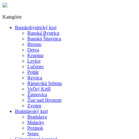
Kategórie
Banskobystrický kraj
Banská Bystrica
Banská Štiavnica
Brezno
Detva
Krupina
Levice
Lučenec
Poltár
Revúca
Rimavská Sobota
Veľký Krtíš
Žarnovica
Žiar nad Hronom
Zvolen
Bratislavský kraj
Bratislava
Malacky
Pezinok
Senec