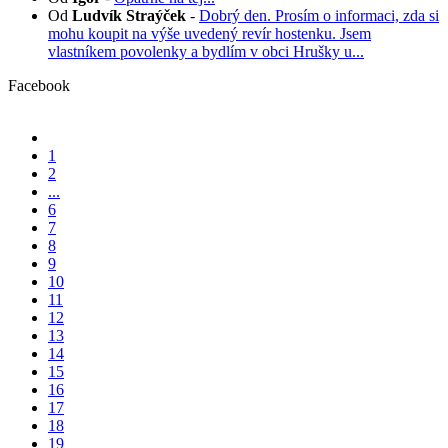
Od
Ludvík Straýček
-
Dobrý den. Prosím o informaci, zda si
mohu koupit na výše uvedený revír hostenku. Jsem
vlastníkem povolenky a bydlím v obci Hrušky u...
Facebook
1
2
...
6
7
8
9
10
11
12
13
14
15
16
17
18
19