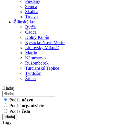
Pieštany
Senica
Skalica
Trnava
Žilinský kraj
Bytča
Čadca
Dolný Kubín
Kysucké Nové Mesto
Liptovský Mikuláš
Martin
Námestovo
Ružomberok
Turčianské Teplice
Tvrdošín
Žilina
Hladaj
Podľa
názvu
Podľa
organizácie
Podľa
čísla
Hladaj
Tagy