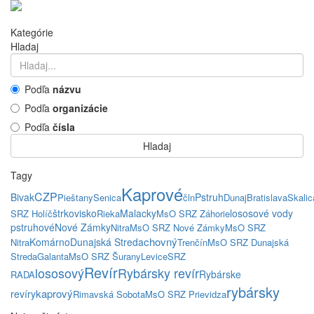
Kategórie
Hladaj
Podľa
názvu
Podľa
organizácie
Podľa
čísla
Hladaj
Tagy
Kaprové
CZP
Bivak
Pstruh
Pieštany
Senica
čln
Dunaj
Bratislava
Skalic
štrkovisko
Malacky
lososové vody
SRZ Holíč
Rieka
MsO SRZ Záhorie
pstruhové
Nové Zámky
Nitra
MsO SRZ Nové Zámky
MsO SRZ
chovný
Komárno
Dunajská Streda
Nitra
Trenčín
MsO SRZ Dunajská
Streda
Galanta
MsO SRZ Šurany
Levice
SRZ
Revír
lososový
Rybársky revír
Rybárske
RADA
rybársky
kaprový
revíry
Rimavská Sobota
MsO SRZ Prievidza