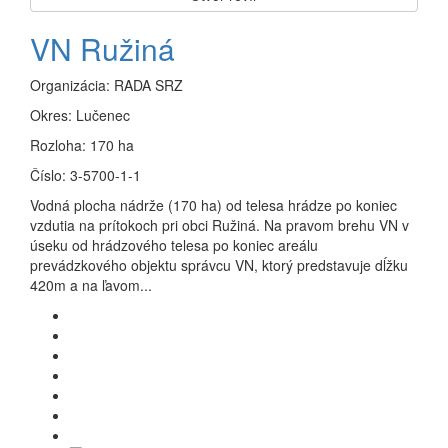
VN Ružiná
Organizácia:
RADA SRZ
Okres:
Lučenec
Rozloha:
170 ha
Číslo:
3-5700-1-1
Vodná plocha nádrže (170 ha) od telesa hrádze po koniec
vzdutia na prítokoch pri obci Ružiná. Na pravom brehu VN v
úseku od hrádzového telesa po koniec areálu
prevádzkového objektu správcu VN, ktorý predstavuje dĺžku
420m a na ľavom...