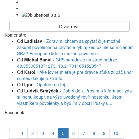
Otvor revír
Komentáre
Od
Ladislav
-
Zdravim, chcem sa spýtať či je možné
zakúpiť povolenie na chytanie rýb aj keď už nie som členom
SRZ? Poprípade kde je možné povolenie...
Od
Michal Banyi
-
GPS suradnice na stred nadrze
48.3539651871273, 18.217011651520547
Od
Karol
-
Aké lovne miera je pre dravce šťuka zubáč uhor
sumec ďakujem za info
Od
Igor
-
Opatrne na tej...
Od
Ludvík Straýček
-
Dobrý den. Prosím o informaci, zda
si mohu koupit na výše uvedený revír hostenku. Jsem
vlastníkem povolenky a bydlím v obci Hrušky u...
Facebook
1
2
3
4
5
6
7
8
9
10