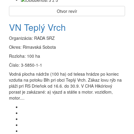
Otvor revír
VN Teplý Vrch
Organizácia:
RADA SRZ
Okres:
Rimavská Sobota
Rozloha:
100 ha
Číslo:
3-5850-1-1
Vodná plocha nádrže (100 ha) od telesa hrádze po koniec
vzdutia na potoku Blh pri obci Teplý Vrch. Zákaz lovu rýb na
pláži pri RS Drieňok od 16.6. do 30.9. V CHA Hikóriový
porast je zakázané: a) vjazd a státie s motor. vozidlom,
motor....