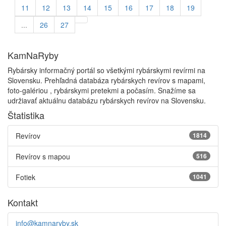
11
12
13
14
15
16
17
18
19
...
26
27
KamNaRyby
Rybársky informačný portál so všetkými rybárskymi revírmi na
Slovensku. Prehľadná databáza rybárskych revírov s mapami,
foto-galériou , rybárskymi pretekmi a počasím. Snažíme sa
udržiavať aktuálnu databázu rybárskych revírov na Slovensku.
Štatistika
Revírov
1814
Revírov s mapou
516
Fotiek
1041
Kontakt
info@kamnaryby.sk