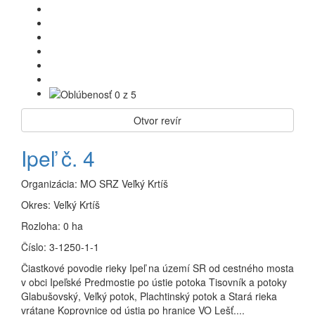
Otvor revír
Ipeľ č. 4
Organizácia:
MO SRZ Veľký Krtíš
Okres:
Veľký Krtíš
Rozloha:
0 ha
Číslo:
3-1250-1-1
Čiastkové povodie rieky Ipeľ na území SR od cestného mosta
v obci Ipeľské Predmostie po ústie potoka Tisovník a potoky
Glabušovský, Veľký potok, Plachtinský potok a Stará rieka
vrátane Koprovnice od ústia po hranice VO Lešť....