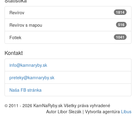
Štatistika
Revírov
1814
Revírov s mapou
516
Fotiek
1041
Kontakt
info@kamnaryby.sk
preteky@kamnaryby.sk
Naša FB stránka
© 2011 - 2026 KamNaRyby.sk Všetky práva vyhradené
Autor Libor Slezák | Vytvorila agentúra
Libus