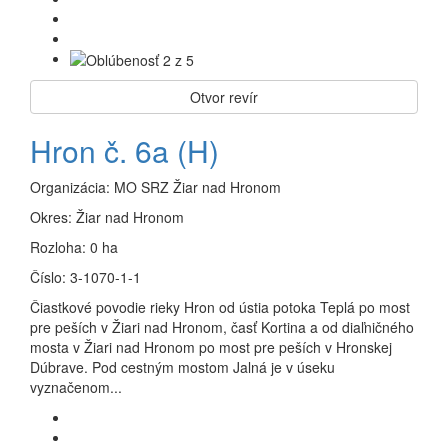
Otvor revír
Hron č. 6a (H)
Organizácia:
MO SRZ Žiar nad Hronom
Okres:
Žiar nad Hronom
Rozloha:
0 ha
Číslo:
3-1070-1-1
Čiastkové povodie rieky Hron od ústia potoka Teplá po most
pre peších v Žiari nad Hronom, časť Kortina a od diaľničného
mosta v Žiari nad Hronom po most pre peších v Hronskej
Dúbrave. Pod cestným mostom Jalná je v úseku
vyznačenom...