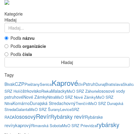
Kategórie
Hladaj
Podľa
názvu
Podľa
organizácie
Podľa
čísla
Hladaj
Tagy
Kaprové
CZP
Bivak
Pstruh
Pieštany
Senica
čln
Dunaj
Bratislava
Skalic
štrkovisko
Malacky
lososové vody
SRZ Holíč
Rieka
MsO SRZ Záhorie
pstruhové
Nové Zámky
Nitra
MsO SRZ Nové Zámky
MsO SRZ
chovný
Komárno
Dunajská Streda
Nitra
Trenčín
MsO SRZ Dunajská
Streda
Galanta
MsO SRZ Šurany
Levice
SRZ
Revír
lososový
Rybársky revír
Rybárske
RADA
rybársky
kaprový
revíry
Rimavská Sobota
MsO SRZ Prievidza