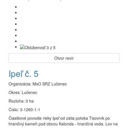
Otvor revír
Ipeľ č. 5
Organizácia:
MsO SRZ Lučenec
Okres:
Lučenec
Rozloha:
0 ha
Číslo:
3-1260-1-1
Čiastkové povodie rieky Ipeľ od ústia potoka Tisovník po
hraničný kameň pod obcou Kalonda - hraničná voda. Lov na