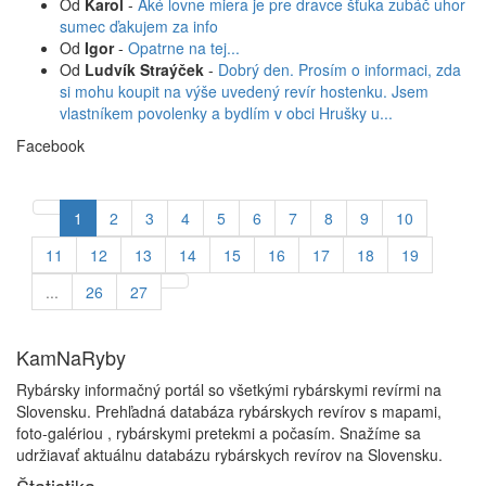
Od
Karol
-
Aké lovne miera je pre dravce šťuka zubáč uhor
sumec ďakujem za info
Od
Igor
-
Opatrne na tej...
Od
Ludvík Straýček
-
Dobrý den. Prosím o informaci, zda
si mohu koupit na výše uvedený revír hostenku. Jsem
vlastníkem povolenky a bydlím v obci Hrušky u...
Facebook
1
2
3
4
5
6
7
8
9
10
11
12
13
14
15
16
17
18
19
...
26
27
KamNaRyby
Rybársky informačný portál so všetkými rybárskymi revírmi na
Slovensku. Prehľadná databáza rybárskych revírov s mapami,
foto-galériou , rybárskymi pretekmi a počasím. Snažíme sa
udržiavať aktuálnu databázu rybárskych revírov na Slovensku.