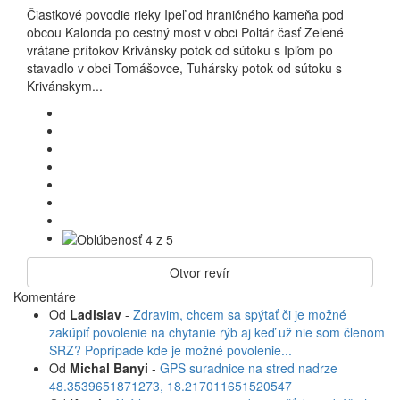
Čiastkové povodie rieky Ipeľ od hraničného kameňa pod
obcou Kalonda po cestný most v obci Poltár časť Zelené
vrátane prítokov Krivánsky potok od sútoku s Ipľom po
stavadlo v obci Tomášovce, Tuhársky potok od sútoku s
Krivánskym...
Otvor revír
Komentáre
Od
Ladislav
-
Zdravim, chcem sa spýtať či je možné
zakúpiť povolenie na chytanie rýb aj keď už nie som členom
SRZ? Poprípade kde je možné povolenie...
Od
Michal Banyi
-
GPS suradnice na stred nadrze
48.3539651871273, 18.217011651520547