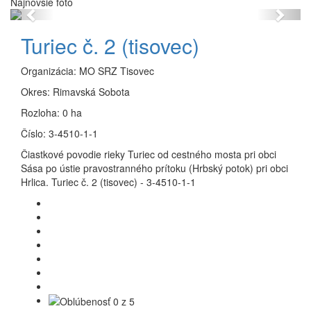
Najnovšie foto
Previous
Next
Turiec č. 2 (tisovec)
Organizácia:
MO SRZ Tisovec
Okres:
Rimavská Sobota
Rozloha:
0 ha
Číslo:
3-4510-1-1
Čiastkové povodie rieky Turiec od cestného mosta pri obci
Sása po ústie pravostranného prítoku (Hrbský potok) pri obci
Hrlica. Turiec č. 2 (tisovec) - 3-4510-1-1