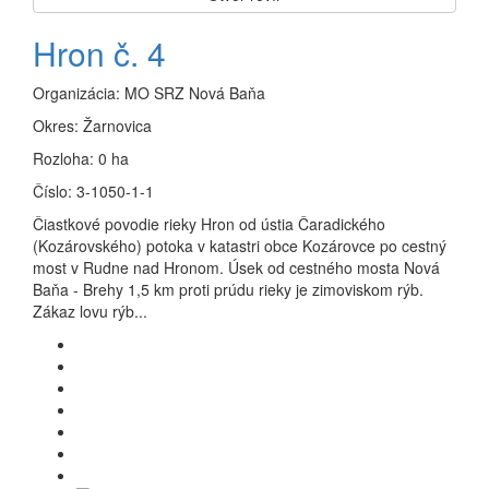
Hron č. 4
Organizácia:
MO SRZ Nová Baňa
Okres:
Žarnovica
Rozloha:
0 ha
Číslo:
3-1050-1-1
Čiastkové povodie rieky Hron od ústia Čaradického
(Kozárovského) potoka v katastri obce Kozárovce po cestný
most v Rudne nad Hronom. Úsek od cestného mosta Nová
Baňa - Brehy 1,5 km proti prúdu rieky je zimoviskom rýb.
Zákaz lovu rýb...