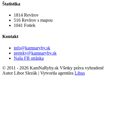
Štatistika
1814
Revírov
516
Revírov s mapou
1041
Fotiek
Kontakt
info@kamnaryby.sk
preteky@kamnaryby.sk
Naša FB stránka
© 2011 - 2026 KamNaRyby.sk Všetky práva vyhradené
Autor Libor Slezák | Vytvorila agentúra
Libus