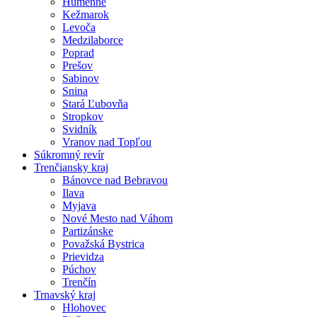
Humenné
Kežmarok
Levoča
Medzilaborce
Poprad
Prešov
Sabinov
Snina
Stará Ľubovňa
Stropkov
Svidník
Vranov nad Topľou
Súkromný revír
Trenčiansky kraj
Bánovce nad Bebravou
Ilava
Myjava
Nové Mesto nad Váhom
Partizánske
Považská Bystrica
Prievidza
Púchov
Trenčín
Trnavský kraj
Hlohovec