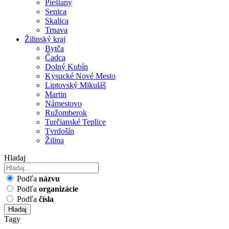
Pieštany
Senica
Skalica
Trnava
Žilinský kraj
Bytča
Čadca
Dolný Kubín
Kysucké Nové Mesto
Liptovský Mikuláš
Martin
Námestovo
Ružomberok
Turčianské Teplice
Tvrdošín
Žilina
Hladaj
Podľa
názvu
Podľa
organizácie
Podľa
čísla
Hladaj
Tagy