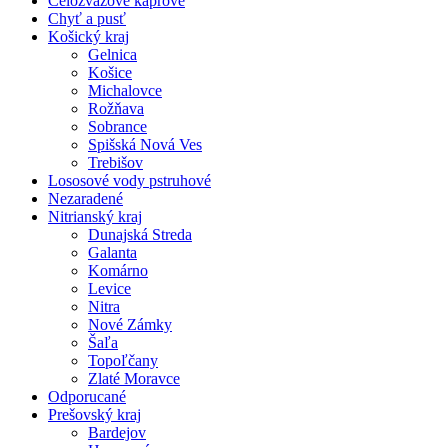
Celozväzové kaprové
Chyť a pusť
Košický kraj
Gelnica
Košice
Michalovce
Rožňava
Sobrance
Spišská Nová Ves
Trebišov
Lososové vody pstruhové
Nezaradené
Nitrianský kraj
Dunajská Streda
Galanta
Komárno
Levice
Nitra
Nové Zámky
Šaľa
Topoľčany
Zlaté Moravce
Odporucané
Prešovský kraj
Bardejov