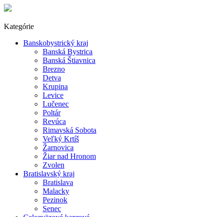
Kategórie
Banskobystrický kraj
Banská Bystrica
Banská Štiavnica
Brezno
Detva
Krupina
Levice
Lučenec
Poltár
Revúca
Rimavská Sobota
Veľký Krtíš
Žarnovica
Žiar nad Hronom
Zvolen
Bratislavský kraj
Bratislava
Malacky
Pezinok
Senec