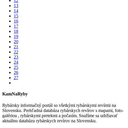
12
13
14
15
16
17
18
19
20
21
22
23
24
25
26
27
KamNaRyby
Rybársky informačný portál so všetkými rybárskymi revírmi na
Slovensku. Prehľadná databáza rybárskych revírov s mapami, foto-
galériou , rybárskymi pretekmi a počasím. Snažíme sa udržiavať
aktuálnu databázu rybárskych revírov na Slovensku.